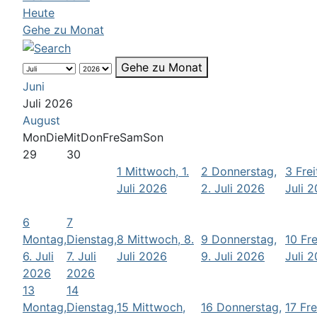
Heute
Gehe zu Monat
Gehe zu Monat
Juni
Juli 2026
August
Mon
Die
Mit
Don
Fre
Sam
Son
29
30
1
Mittwoch, 1.
2
Donnerstag,
3
Frei
Juli 2026
2. Juli 2026
Juli 
6
7
Montag,
Dienstag,
8
Mittwoch, 8.
9
Donnerstag,
10
Fre
6. Juli
7. Juli
Juli 2026
9. Juli 2026
Juli 
2026
2026
13
14
Montag,
Dienstag,
15
Mittwoch,
16
Donnerstag,
17
Fre