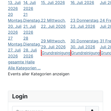
13. Juli
14. Juli
15. Juli 2026
16. Juli 2026
Juli 
2026
2026
20
21
Montag,
Dienstag,
22
Mittwoch,
23
Donnerstag,
24
Fr
20. Juli
21. Juli
22. Juli 2026
23. Juli 2026
Juli 
2026
2026
27
28
29
Mittwoch,
30
Donnerstag,
31
Fre
Montag,
Dienstag,
29. Juli 2026
30. Juli 2026
Juli 
27. Juli
28. Juli
Grundreinigung
Grundreinigung
Grund
2026
2026
gesamte Halle
Alle Kategorien ...
Events aller Kategorien anzeigen
Login
Benutzername